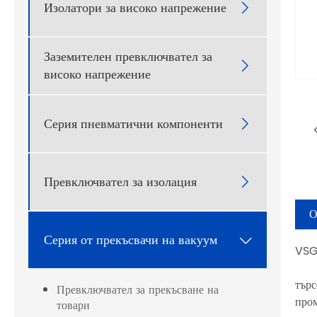
Изолатори за високо напрежение

Заземителен превключвател за

високо напрежение
Серия пневматични компоненти

Превключвател за изолация

О
Серия от прекъсвачи на вакуум

VSG
VSG
търс
Превключвател за прекъсване на
пром
товари