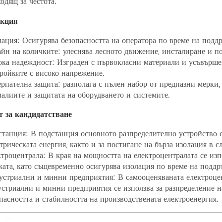
одящ за честота.
кция
ация: Осигурява безопасността на оператора по време на поддр
йн на количките: улеснява лесното движение, инсталиране и п
ка надеждност: Изграден с първокласни материали и усъвърше
ройките с високо напрежение.
рпателна защита: разполага с пълен набор от предпазни мерки, 
алиите и защитата на оборудването и системите.
т за кандидатстване
танция: В подстанция основното разпределително устройство с
трическата енергия, както и за постигане на бърза изолация в с
троцентрала: В края на мощността на електроцентралата се изп
ата, като същевременно осигурява изолация по време на поддр
устриални и минни предприятия: В самооценяваната електроцен
стриални и минни предприятия се използва за разпределение на
пасността и стабилността на производствената електроенергия.