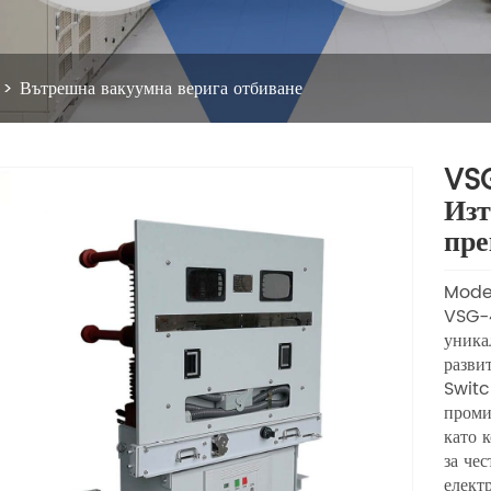
Вътрешна вакуумна верига отбиване
VSG
Изт
пре
Mode
VSG-4
уника
разви
Switc
проми
като 
за че
елект