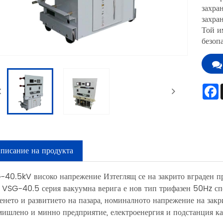
захра
захра
Той и
безоп
писание на продукта
-40.5kV високо напрежение Изтеглящ се на закрито вграден пр
-40.5 серия вакуумна верига е нов тип трифазен 50Hz спор
енето и развитието на пазара, номиналното напрежение на за
ишлено и минно предприятие, електроенергия и подстанция кат