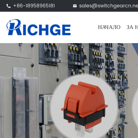
+86-18958965181
sales@switchgearcn.ne


НАЧАЛО
ЗА 