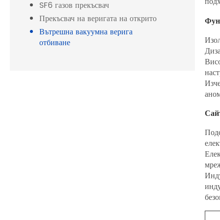
подх
SF6 газов прекъсвач
Прекъсвач на веригата на открито
Фун
Вътрешна вакуумна верига
Изол
отбиване
Диза
Висо
наст
Изче
аном
Сай
Подс
елек
Елек
мреж
Инд
инду
безо