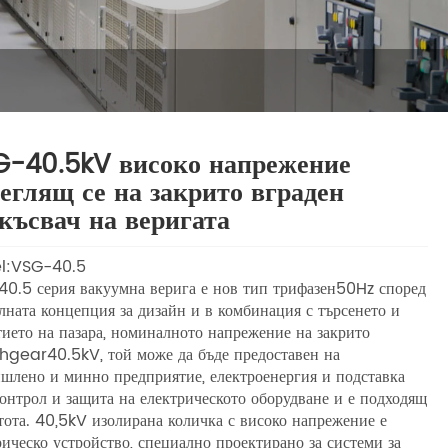
-40.5kV високо напрежение
еглящ се на закрито вграден
късвач на веригата
l:VSG-40.5
0.5 серия вакуумна верига е нов тип трифазен50Hz според
лната концепция за дизайн и в комбинация с търсенето и
тието на пазара, номиналното напрежение на закрито
hgear40.5kV, той може да бъде предоставен на
шлено и минно предприятие, електроенергия и подставка
контрол и защита на електрическото оборудване и е подходящ
стота. 40,5kV изолирана количка с високо напрежение е
рическо устройство, специално проектирано за системи за