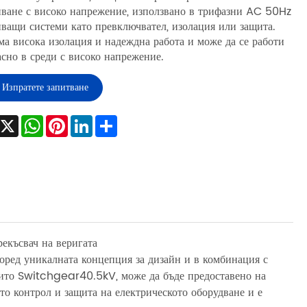
нване с високо напрежение, използвано в трифазни AC 50Hz
нващи системи като превключвател, изолация или защита.
ма висока изолация и надеждна работа и може да се работи
асно в среди с високо напрежение.
Изпратете запитване
Facebook
X
WhatsApp
Pinterest
LinkedIn
Share
екъсвач на веригата
ед уникалната концепция за дизайн и в комбинация с
крито Switchgear40.5kV, може да бъде предоставено на
о контрол и защита на електрическото оборудване и е