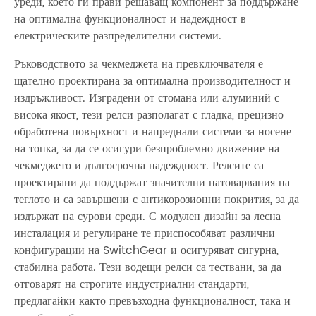
уреди, което ги прави решаващ компонент за поддържане
на оптимална функционалност и надеждност в
електрическите разпределителни системи.
Ръководството за чекмеджета на превключвателя е
щателно проектирана за оптимална производителност и
издръжливост. Изградени от стомана или алуминий с
висока якост, тези релси разполагат с гладка, прецизно
обработена повърхност и напреднали системи за носене
на топка, за да се осигури безпроблемно движение на
чекмеджето и дългосрочна надеждност. Релсите са
проектирани да поддържат значителни натоварвания на
теглото и са завършени с антикорозионни покрития, за да
издържат на сурови среди. С модулен дизайн за лесна
инсталация и регулиране те приспособяват различни
конфигурации на SwitchGear и осигуряват сигурна,
стабилна работа. Тези водещи релси са тествани, за да
отговарят на строгите индустриални стандарти,
предлагайки както превъзходна функционалност, така и