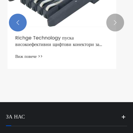


ЗА НАС