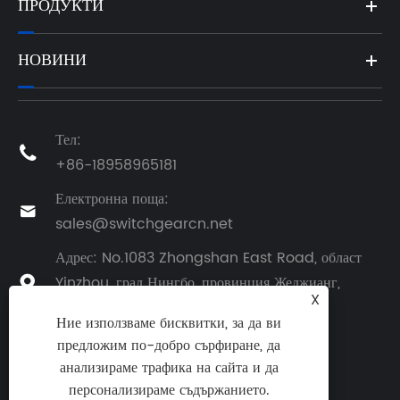
ПРОДУКТИ
НОВИНИ
Тел:

+86-18958965181
Електронна поща:

sales@switchgearcn.net
Адрес: No.1083 Zhongshan East Road, област
Yinzhou, град Нингбо, провинция Жеджианг,

X
Китай, Китай
Ние използваме бисквитки, за да ви
предложим по-добро сърфиране, да
анализираме трафика на сайта и да
персонализираме съдържанието.