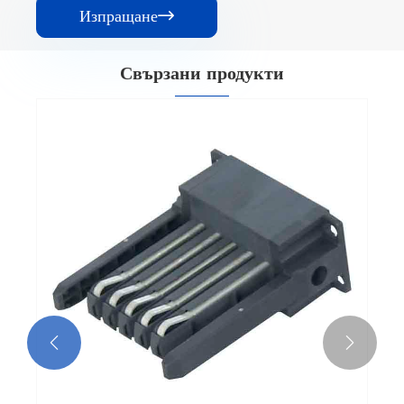
Изпращане

Свързани продукти
Изтеглете SwitchGear Помощен контакт
жак
Виж повече >>

