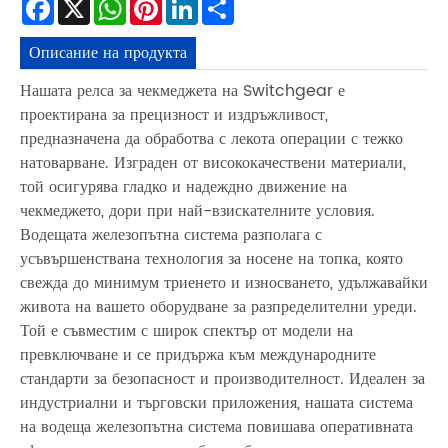
Facebook
X
WhatsApp
Pinterest
LinkedIn
Share
Описание на продукта
Нашата релса за чекмеджета на Switchgear е
проектирана за прецизност и издръжливост,
предназначена да обработва с лекота операции с тежко
натоварване. Изграден от висококачествени материали,
той осигурява гладко и надеждно движение на
чекмеджето, дори при най-взискателните условия.
Водещата железопътна система разполага с
усъвършенствана технология за носене на топка, която
свежда до минимум триенето и износването, удължавайки
живота на вашето оборудване за разпределителни уреди.
Той е съвместим с широк спектър от модели на
превключване и се придържа към международните
стандарти за безопасност и производителност. Идеален за
индустриални и търговски приложения, нашата система
на водеща железопътна система повишава оперативната