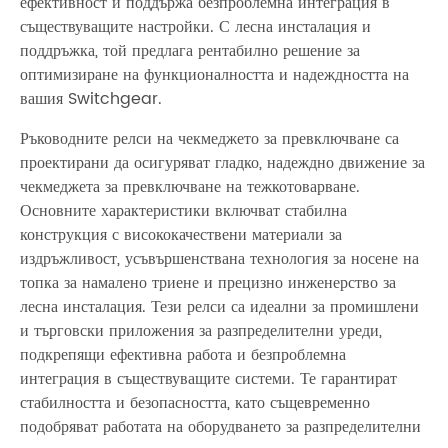
ефективност и поддържа безпроблемна интеграция в
съществуващите настройки. С лесна инсталация и
поддръжка, той предлага рентабилно решение за
оптимизиране на функционалността и надеждността на
вашия Switchgear.
Ръководните релси на чекмеджето за превключване са
проектирани да осигуряват гладко, надеждно движение за
чекмеджета за превключване на тежкотоварване.
Основните характеристики включват стабилна
конструкция с висококачествени материали за
издръжливост, усъвършенствана технология за носене на
топка за намалено триене и прецизно инженерство за
лесна инсталация. Тези релси са идеални за промишлени
и търговски приложения за разпределителни уреди,
подкрепящи ефективна работа и безпроблемна
интеграция в съществуващите системи. Те гарантират
стабилността и безопасността, като същевременно
подобряват работата на оборудването за разпределителни