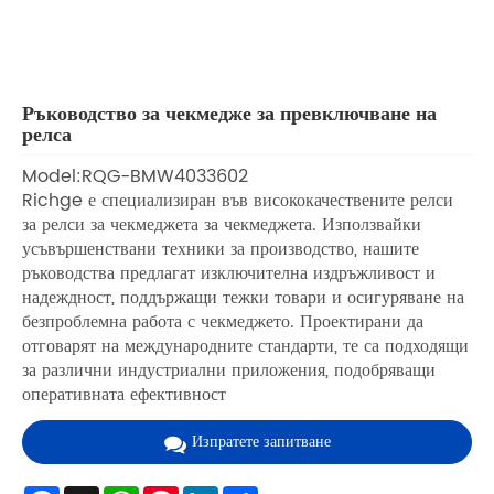
Ръководство за чекмедже за превключване на
релса
Model:RQG-BMW4033602
Richge е специализиран във висококачествените релси
за релси за чекмеджета за чекмеджета. Използвайки
усъвършенствани техники за производство, нашите
ръководства предлагат изключителна издръжливост и
надеждност, поддържащи тежки товари и осигуряване на
безпроблемна работа с чекмеджето. Проектирани да
отговарят на международните стандарти, те са подходящи
за различни индустриални приложения, подобряващи
оперативната ефективност
Изпратете запитване