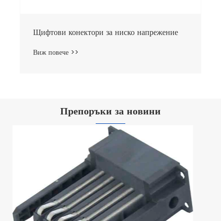
Препоръки за новини
0,4kV поддръжка на шината с ниско
напрежение
Виж повече >>