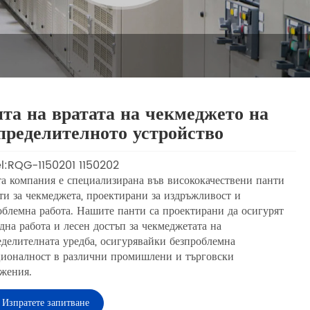
та на вратата на чекмеджето на
пределителното устройство
:RQG-1150201 1150202
а компания е специализирана във висококачествени панти
ати за чекмеджета, проектирани за издръжливост и
облемна работа. Нашите панти са проектирани да осигурят
дна работа и лесен достъп за чекмеджетата на
еделителната уредба, осигурявайки безпроблемна
ионалност в различни промишлени и търговски
жения.
Изпратете запитване