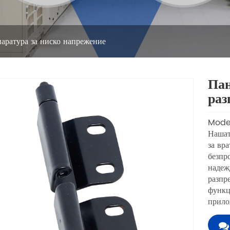
паратура за ниско напрежение
Пан
раз
Model
Нашат
за вр
безпр
надеж
разпр
функц
прило