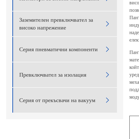
висо
позв
Пант
Заземителен превключвател за

инду
високо напрежение
наде
елек
Серия пневматични компоненти

Пант
мате
койт
Превключвател за изолация
уред

меха
подд
мод
Серия от прекъсвачи на вакуум
