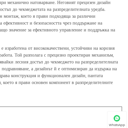
 при механично натоварване. Неговият прецизен дизайн
остъп до чекмеджетата на разпределителната уредба.
н монтаж, което я прави подходяща за различни
а ефективност и безопасността чрез поддържане на
ващо значение за ефективното управление и поддръжка на
 е изработена от висококачествени, устойчиви на корозия
работа. Той разполага с прецизно проектиран механизъм,
нявайки лесния достъп до чекмеджето на разпределителната
 подравняване, а дизайнът й е оптимизиран да издържа на
здрава конструкция и функционален дизайн, пантата
, което я прави основен компонент в разпределителните
WhatsApp