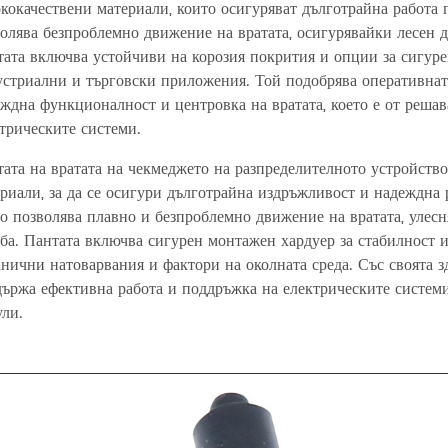
кокачествени материали, които осигуряват дълготрайна работа
олява безпроблемно движение на вратата, осигурявайки лесен д
ата включва устойчиви на корозия покрития и опции за сигуре
стриални и търговски приложения. Той подобрява оперативнат
ждна функционалност и центровка на вратата, което е от реша
трическите системи.
ата на вратата на чекмеджето на разпределителното устройство
риали, за да се осигури дълготрайна издръжливост и надеждна 
о позволява плавно и безпроблемно движение на вратата, улес
ба. Пантата включва сигурен монтажен хардуер за стабилност и
нични натоварвания и фактори на околната среда. Със своята 
ържа ефективна работа и поддръжка на електрическите системи
ули.