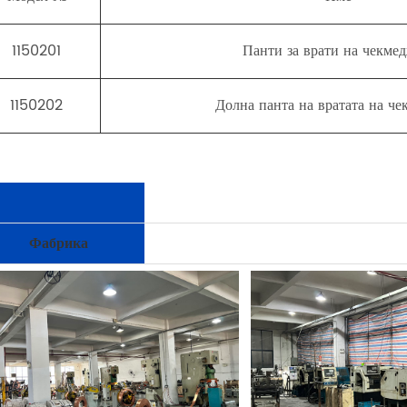
1150201
Панти за врати на чекме
1150202
Долна панта на вратата на ч
Фабрика