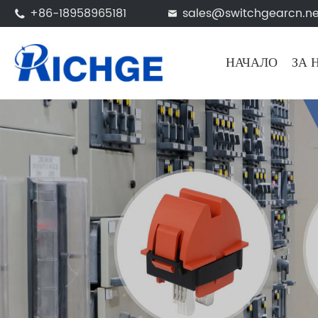
+86-18958965181
sales@switchgearcn.ne


НАЧАЛО
ЗА 