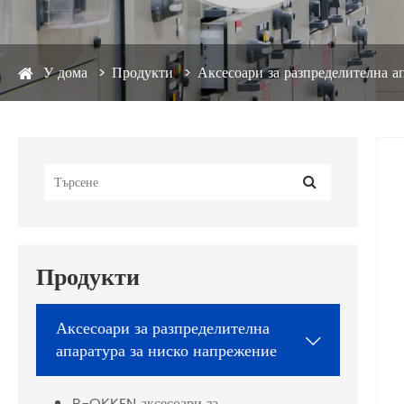
У дома
Продукти
Аксесоари за разпределителна а
Продукти
Аксесоари за разпределителна

апаратура за ниско напрежение