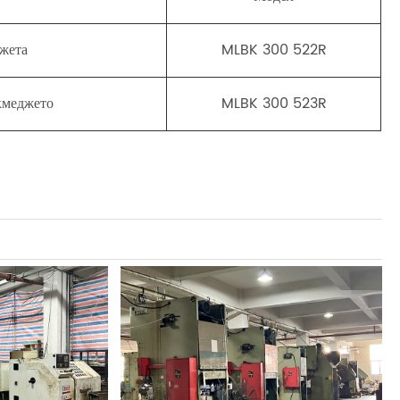
джета
MLBK 300 522R
екмеджето
MLBK 300 523R