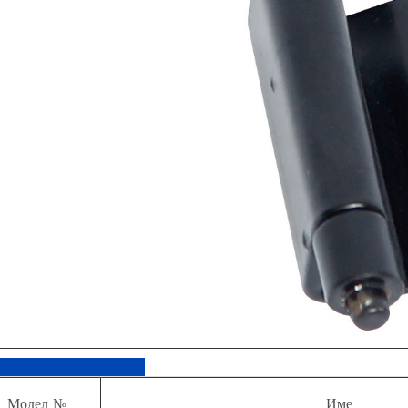
Модел №
Име