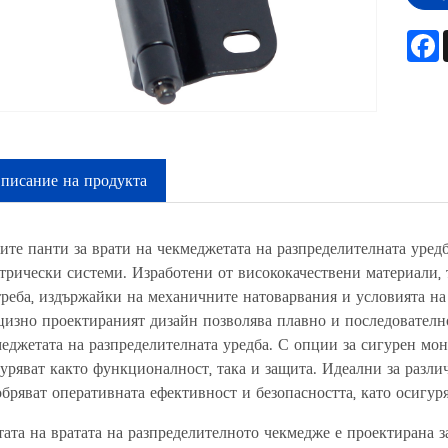
писание на продукта
те панти за врати на чекмеджетата на разпределителната уредб
трически системи. Изработени от висококачествени материали,
реба, издържайки на механичните натоварвания и условията на
изно проектираният дизайн позволява плавно и последователно
еджетата на разпределителната уредба. С опции за сигурен мо
уряват както функционалност, така и защита. Идеални за разли
бряват оперативната ефективност и безопасността, като осигу
ата на вратата на разпределителното чекмедже е проектирана 