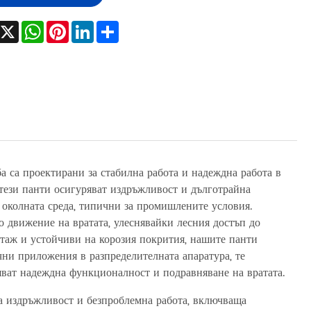
Facebook
X
WhatsApp
Pinterest
LinkedIn
Share
а са проектирани за стабилна работа и надеждна работа в
 тези панти осигуряват издръжливост и дълготрайна
 околната среда, типични за промишлените условия.
 движение на вратата, улеснявайки лесния достъп до
нтаж и устойчиви на корозия покрития, нашите панти
чни приложения в разпределителната апаратура, те
ряват надеждна функционалност и подравняване на вратата.
за издръжливост и безпроблемна работа, включваща