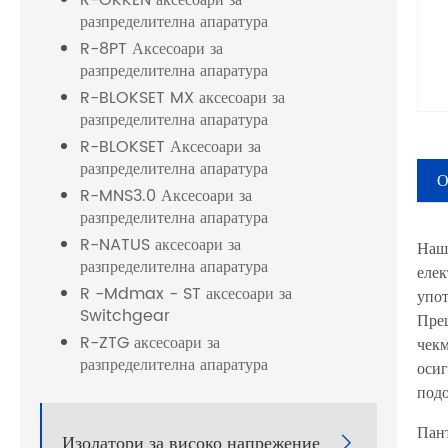
R-OKKEN аксесоари за
разпределителна апаратура
R-8PT Аксесоари за
разпределителна апаратура
R-BLOKSET MX аксесоари за
разпределителна апаратура
R-BLOKSET Аксесоари за
разпределителна апаратура
О
R-MNS3.0 Аксесоари за
разпределителна апаратура
R-NATUS аксесоари за
Наши
разпределителна апаратура
елек
R -Mdmax - ST аксесоари за
упот
Switchgear
Прец
R-ZTG аксесоари за
чекм
разпределителна апаратура
осиг
подо
Пант
Изолатори за високо напрежение
