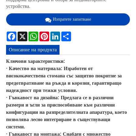
устройства.
Изпратете запитване
Facebook
X
WhatsApp
Pinterest
LinkedIn
Share
Описание на продукта
Ключови характеристики:
· Качество на материала: Изработен от
висококачествена стомана със защитно покритие за
предотвратяване на ръжда и корозия, гарантиращо
надеждност при тежки условия.
· Гъвкавост на дизайна: Предлага се в различни
размери и ъгли за приспособяване към различни
конфигурации на разпределителната апаратура, което
позволява лесно интегриране в съществуващи
системи.
· Гъвкавост на монтажа: Снабден с множество