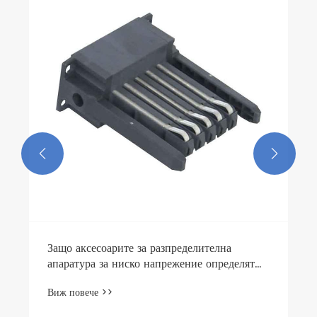
Методи за инсталиране и поддръжка на
аксесоари за превключване с ниско
напрежение, произведени от Richge
Виж повече >>
Company?

