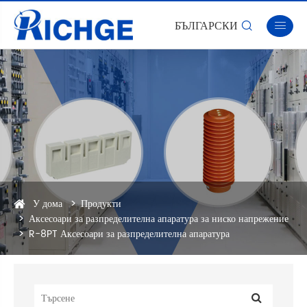
БЪЛГАРСКИ


У дома
Продукти
Аксесоари за разпределителна апаратура за ниско напрежение
R-8PT Аксесоари за разпределителна апаратура