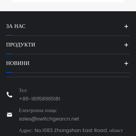
ЗА НАС
ПРОДУКТИ
НОВИНИ
Тел:

+86-18958965181
Електронна поща:

sales@switchgearcn.net
Адрес: No.1083 Zhongshan East Road, област