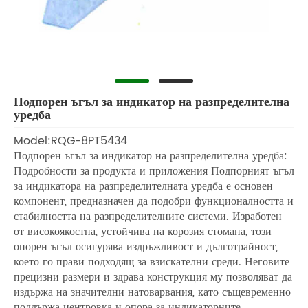
Подпорен ъгъл за индикатор на разпределителна
уредба
Model:RQG-8PT5434
Подпорен ъгъл за индикатор на разпределителна уредба:
Подробности за продукта и приложения Подпорният ъгъл
за индикатора на разпределителната уредба е основен
компонент, предназначен да подобри функционалността и
стабилността на разпределителните системи. Изработен
от високоякостна, устойчива на корозия стомана, този
опорен ъгъл осигурява издръжливост и дълготрайност,
което го прави подходящ за взискателни среди. Неговите
прецизни размери и здрава конструкция му позволяват да
издържа на значителни натоварвания, като същевременно
поддържа центровка и опора за индикаторните