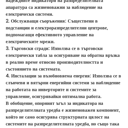
надеждните индикатори на разпределителната
апаратура са жизненоважни за наблюдение на
електрически системи.
2. Обслужващи съоръжения: Съществени в
подстанции и електроразпределителни центрове,
подпомагащи ефективното управление на
електрическите мрежи.
3. Търговски сгради: Използва се в търговски
електрически табла за осигуряване на обратна връзка
в реално време относно производителността и
състоянието на системата.
4. Инсталации за възобновяема енергия: Използва се в
слънчеви и вятърни енергийни системи за наблюдение
на работата на инверторите и системите за
управление, осигурявайки оптимална работа.
В обобщение, опорният ъгъл за индикатора на
разпределителната уредба е жизненоважен компонент,
който не само осигурява структурната цялост на
системите на разпределителната уредба, но също така