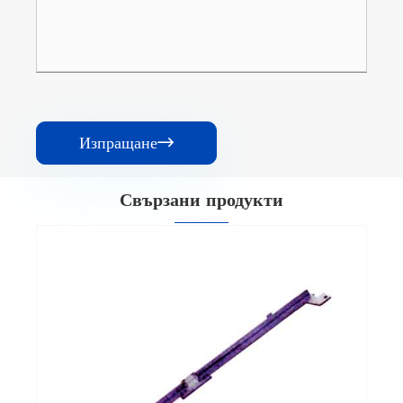
Изпращане

Свързани продукти
Насочваща част
Виж повече >>