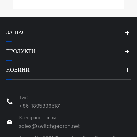
ЗА НАС
ПРОДУКТИ
НОВИНИ
Тел:

+86-18958965181
Електронна поща:

sales@switchgearcn.net