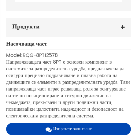
Продукти
Насочваща част
Model:RQG-8PT12578
Направляващата част 8PT е основен компонент в
системите за разпределителна уредба, предназначена да
осигури прецизно подравняване и плавна работа на
движещите се елементи в разпределителната уредба. Тази
направляваща част играе решаваща роля за осигуряване
на точно позициониране и сигурно движение на
чекмеджета, прекъсвачи и други подвижни части,
повишавайки цялостната надеждност и безопасност на
електрическата разпределителна система.
Изпратете запитване