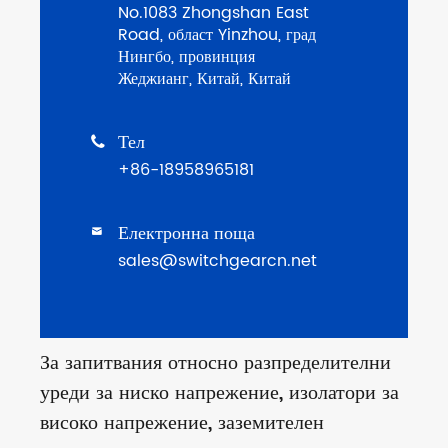
No.1083 Zhongshan East
Road, област Yinzhou, град
Нингбо, провинция
Жеджианг, Китай, Китай
Тел

+86-18958965181
Електронна поща

sales@switchgearcn.net
За запитвания относно разпределителни
уреди за ниско напрежение, изолатори за
високо напрежение, заземителен