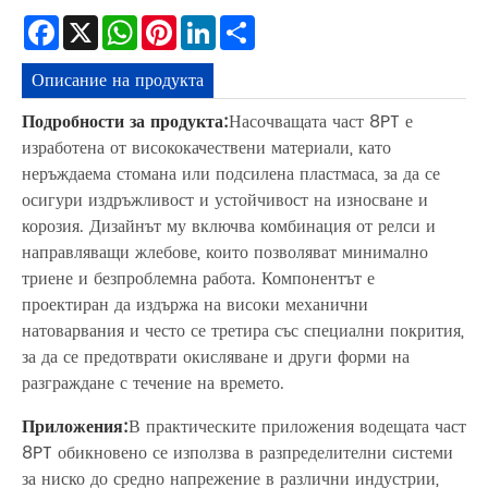
Facebook
X
WhatsApp
Pinterest
LinkedIn
Share
Описание на продукта
Подробности за продукта:
Насочващата част 8PT е
изработена от висококачествени материали, като
неръждаема стомана или подсилена пластмаса, за да се
осигури издръжливост и устойчивост на износване и
корозия. Дизайнът му включва комбинация от релси и
направляващи жлебове, които позволяват минимално
триене и безпроблемна работа. Компонентът е
проектиран да издържа на високи механични
натоварвания и често се третира със специални покрития,
за да се предотврати окисляване и други форми на
разграждане с течение на времето.
Приложения:
В практическите приложения водещата част
8PT обикновено се използва в разпределителни системи
за ниско до средно напрежение в различни индустрии,