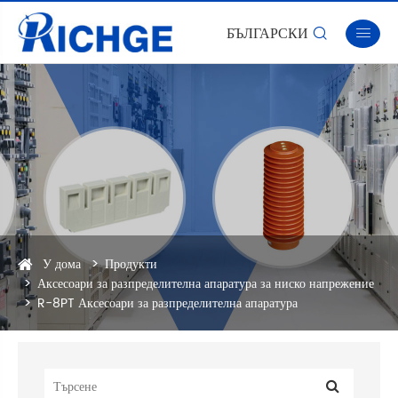
БЪЛГАРСКИ


У дома
Продукти
Аксесоари за разпределителна апаратура за ниско напрежение
R-8PT Аксесоари за разпределителна апаратура