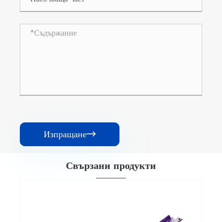
Изпращане

Свързани продукти
Водеща втулка за разпределителна уредба