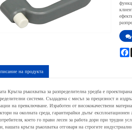
функц
клиен
ефект
разпр
писание на продукта
та Кръгла ръкохватка за разпределителна уредба е проектирана
ределителни системи. Създадена с мисъл за прецизност и издр
ации на превключване. Изработен от висококачествени материал
ктори на околната среда, гарантирайки дълъг експлоатационен
отребителя, което го прави лесен за работа дори при трудни у
и, нашата кръгла ръкохватка отговаря на строгите индустриалн