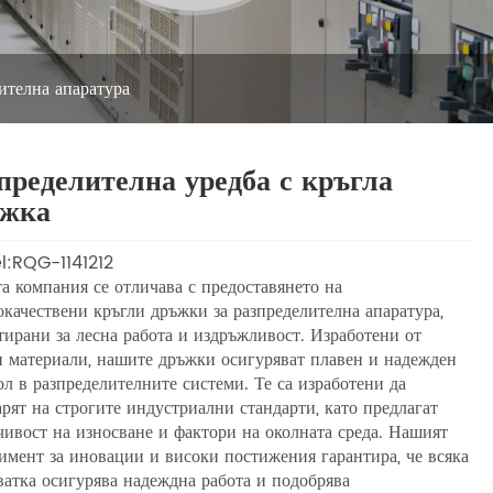
ителна апаратура
пределителна уредба с кръгла
ъжка
:RQG-1141212
а компания се отличава с предоставянето на
окачествени кръгли дръжки за разпределителна апаратура,
тирани за лесна работа и издръжливост. Изработени от
и материали, нашите дръжки осигуряват плавен и надежден
ол в разпределителните системи. Те са изработени да
арят на строгите индустриални стандарти, като предлагат
чивост на износване и фактори на околната среда. Нашият
имент за иновации и високи постижения гарантира, че всяка
ватка осигурява надеждна работа и подобрява