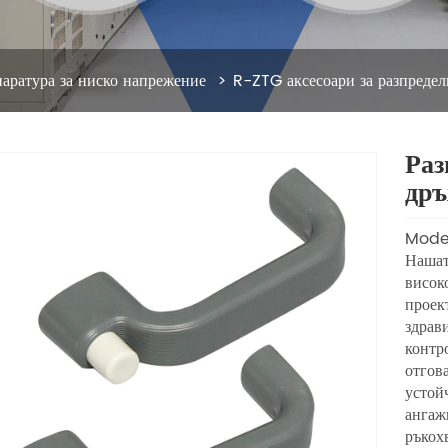
паратура за ниско напрежение
R-ZTG аксесоари за разпредел
Раз
др
Model
Нашат
висок
проек
здрав
контр
отгов
устой
ангаж
ръкох