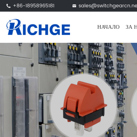
+86-18958965181
sales@switchgearcn.ne


НАЧАЛО
ЗА 