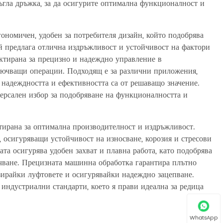
ъгла дръжка, за да осигурите оптимална функционалност и
гономичен, удобен за потребителя дизайн, който подобрява
ой предлага отлична издръжливост и устойчивост на фактори
оектирана за прецизно и надеждно управление в
лючващи операции. Подходящ е за различни приложения,
 надеждността и ефективността са от решаващо значение.
ерсален избор за подобряване на функционалността и
тирана за оптимална производителност и издръжливост.
, осигуряващи устойчивост на износване, корозия и стресови
та осигурява удобен захват и плавна работа, като подобрява
ючване. Прецизната машинна обработка гарантира плътно
зирайки луфтовете и осигурявайки надеждно зацепване.
 индустриални стандарти, което я прави идеална за редица
WhatsApp