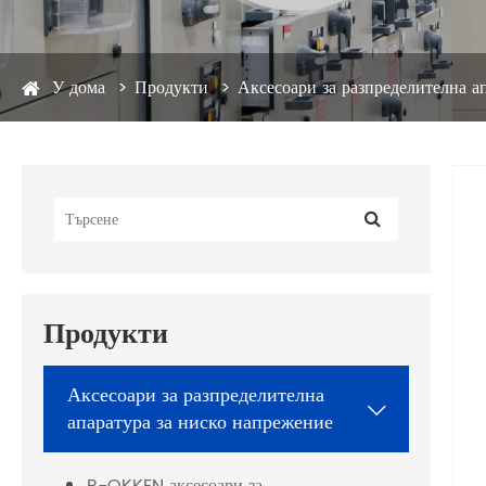
У дома
Продукти
Аксесоари за разпределителна а
Продукти
Аксесоари за разпределителна

апаратура за ниско напрежение