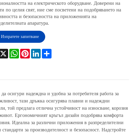
ионалността на електрическото оборудване. Доверени на
ти по целия свят, ние сме посветени на подобряването на
ивността и безопасността на приложенията на
еделителната апаратура.
Изпратете запитване
Facebook
X
WhatsApp
Pinterest
LinkedIn
Share
 да осигури надеждна и удобна за потребителя работа за
ъжливост, тази дръжка осигурява плавни и надеждни
и, той предлага отлична устойчивост на износване, корозия
 живот. Ергономичният кръгъл дизайн подобрява комфорта
словия. Идеална за различни приложения в разпределителни
и стандарти за производителност и безопасност. Надстройте