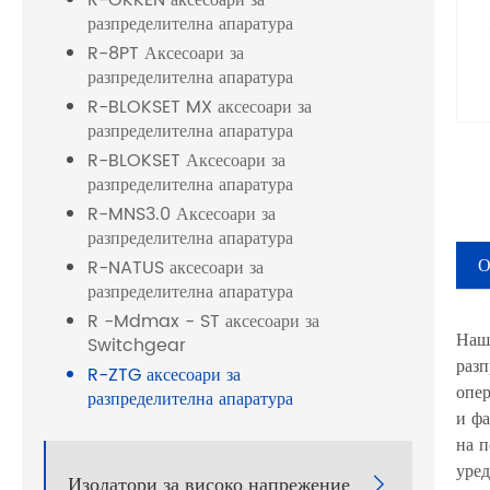
R-OKKEN аксесоари за
разпределителна апаратура
R-8PT Аксесоари за
разпределителна апаратура
R-BLOKSET MX аксесоари за
разпределителна апаратура
R-BLOKSET Аксесоари за
разпределителна апаратура
R-MNS3.0 Аксесоари за
разпределителна апаратура
О
R-NATUS аксесоари за
разпределителна апаратура
R -Mdmax - ST аксесоари за
Наша
Switchgear
разп
R-ZTG аксесоари за
опер
разпределителна апаратура
и фа
на п
уред
Изолатори за високо напрежение
