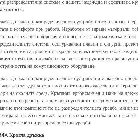
та разпределителна система с нашата надеждна и ефективна кр
а употреба.
лата дръжка на разпределителното устройство се отличава с ер
тата и комфорта при работа. Изработен от здрави материали, т
колната среда като корозия и износване. Тази ръкохватка е пр
пределителните системи, осигурявайки плавни и сигурни превк
чително индустриални и търговски електрически табла, където
вият интуитивен дизайн и гъвкава конструкция го правят унив
отрайността на комутационното оборудване.
лата дръжка на разпределителното устройство е щателно проек
чава се със здрава конструкция от висококачествени материали
ори на околната среда. Кръглият, ергономичен дизайн на дръжка
рола на потребителя и намалява усилието по време на превкл
ягане към компонентите на разпределителната уредба, миними
ктирана за лесен монтаж, тази ръкохватка отговаря на строгите
трически табла и разпределителни уредби.
84A Кръгла дръжка