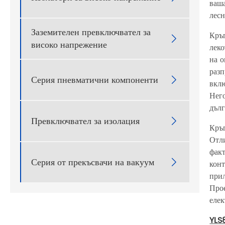
ваша
лесн
Заземителен превключвател за
Кръг

високо напрежение
леко
на о
раз
Серия пневматични компоненти

вклю
Него
дълг
Превключвател за изолация

Кръг
Отли
факт
Серия от прекъсвачи на вакуум

конт
прил
Прое
елек
YLS