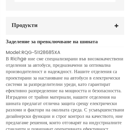
Продукти
Заделение за превключване на шината
Model:RQG-51128685XA
В Richge ние сме специализирани във висококачествени
отделения за автобуси, предназначени за оптимална
производителност и надеждност. Нашите отделения са
проектирани за настаняване на автобуси в електрически
системи за разпределителни уреди, като гарантират
ефективно разпределение на мощността и безопасността.
Изградени от трайни материали, нашите отделения на
шината предлагат отлична защита срещу електрически
разломи и фактори на околната среда. С усъвършенствани
дизайнерски функции и строг контрол на качеството, ние
предлагаме решения, които отговарят на индустриалните
стандарти и повишават оперативната ефективност.