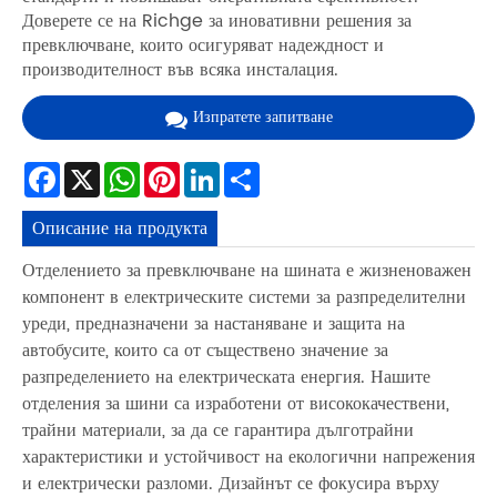
Доверете се на Richge за иновативни решения за
превключване, които осигуряват надеждност и
производителност във всяка инсталация.
Изпратете запитване
Facebook
X
WhatsApp
Pinterest
LinkedIn
Share
Описание на продукта
Отделението за превключване на шината е жизненоважен
компонент в електрическите системи за разпределителни
уреди, предназначени за настаняване и защита на
автобусите, които са от съществено значение за
разпределението на електрическата енергия. Нашите
отделения за шини са изработени от висококачествени,
трайни материали, за да се гарантира дълготрайни
характеристики и устойчивост на екологични напрежения
и електрически разломи. Дизайнът се фокусира върху