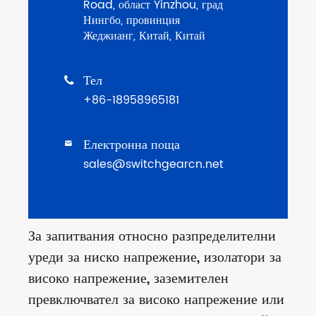
Road, област Yinzhou, град
Нингбо, провинция
Жеджианг, Китай, Китай
Тел

+86-18958965181
Електронна поща

sales@switchgearcn.net
За запитвания относно разпределителни
уреди за ниско напрежение, изолатори за
високо напрежение, заземителен
превключвател за високо напрежение или