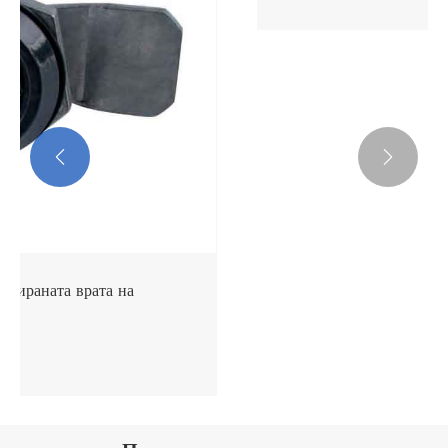


Заключване на чекмеджето за превключване
Виж повече >>