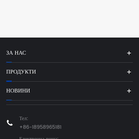
на Siemens?
Виж повече >>
ЗА НАС
ПРОДУКТИ
НОВИНИ
Тел:

+86-18958965181