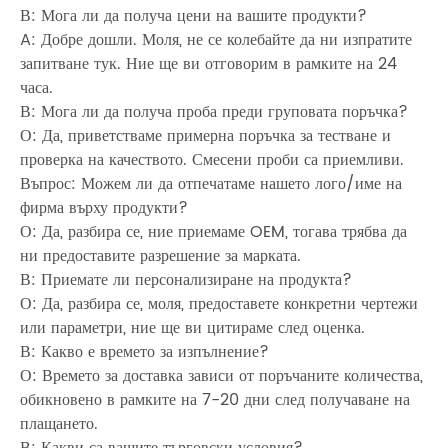
В: Мога ли да получа цени на вашите продукти?
A: Добре дошли. Моля, не се колебайте да ни изпратите
запитване тук. Ние ще ви отговорим в рамките на 24
часа.
В: Мога ли да получа проба преди груповата поръчка?
О: Да, приветстваме примерна поръчка за тестване и
проверка на качеството. Смесени проби са приемливи.
Въпрос: Можем ли да отпечатаме нашето лого/име на
фирма върху продукти?
О: Да, разбира се, ние приемаме OEM, тогава трябва да
ни предоставите разрешение за марката.
В: Приемате ли персонализиране на продукта?
О: Да, разбира се, моля, предоставете конкретни чертежи
или параметри, ние ще ви цитираме след оценка.
В: Какво е времето за изпълнение?
О: Времето за доставка зависи от поръчаните количества,
обикновено в рамките на 7-20 дни след получаване на
плащането.