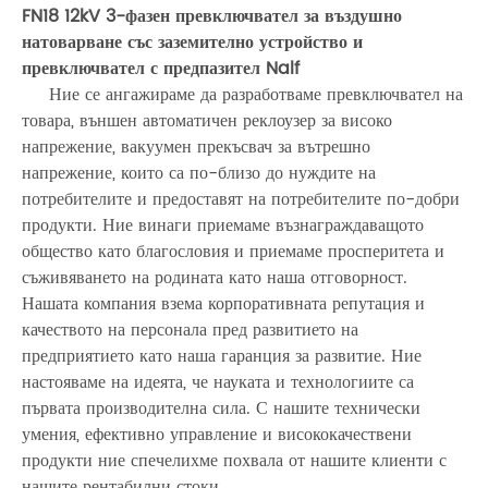
FN18 12kV 3-фазен превключвател за въздушно
натоварване със заземително устройство и
превключвател с предпазител Nalf
Ние се ангажираме да разработваме превключвател на
товара, външен автоматичен реклоузер за високо
напрежение, вакуумен прекъсвач за вътрешно
напрежение, които са по-близо до нуждите на
потребителите и предоставят на потребителите по-добри
продукти. Ние винаги приемаме възнаграждаващото
общество като благословия и приемаме просперитета и
съживяването на родината като наша отговорност.
Нашата компания взема корпоративната репутация и
качеството на персонала пред развитието на
предприятието като наша гаранция за развитие. Ние
настояваме на идеята, че науката и технологиите са
първата производителна сила. С нашите технически
умения, ефективно управление и висококачествени
продукти ние спечелихме похвала от нашите клиенти с
нашите рентабилни стоки.