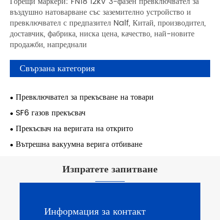
Горещи маркери: FN18 12kV 3-фазен превключвател за
въздушно натоварване със заземително устройство и
превключвател с предпазител Nalf, Китай, производител,
доставчик, фабрика, ниска цена, качество, най-новите
продажби, напреднали
Свързана категория
Превключвател за прекъсване на товари
SF6 газов прекъсвач
Прекъсвач на веригата на открито
Вътрешна вакуумна верига отбиване
Изпратете запитване
Информация за контакт