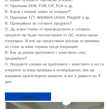
В: Какви са вашите търговски условия?
О: Приемаме EXW, FOB, CIF, FCA и др.
В: Какъв е вашият начин на плащане?
О: Приемаме T/T, Western Union, Paypal и др.
В: Проверявате ли готовите продукти?
О: Да, всяка стъпка от производството и готовите
продукти ще бъдат инспектирани от QC отдела преди
изпращане. И ние ще предоставим доклади за проверка
на стоки за ваша справка преди изпращане
В: Как да решим проблемите с качеството след
продажбата?
О: Направете снимки на проблемите с качеството и ни ги
изпратете за наша проверка и потвърждение, ние ще
направим удовлетворено решение за вас в рамките на 3
дни.
Фабрика