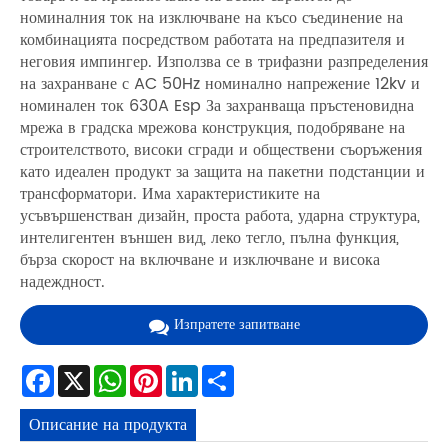
номиналния ток на изключване на късо съединение на
комбинацията посредством работата на предпазителя и
неговия импингер. Използва се в трифазни разпределения
на захранване с AC 50Hz номинално напрежение 12kv и
номинален ток 630A Esp За захранваща пръстеновидна
мрежа в градска мрежова конструкция, подобряване на
строителството, високи сгради и обществени съоръжения
като идеален продукт за защита на пакетни подстанции и
трансформатори. Има характеристиките на
усъвършенстван дизайн, проста работа, ударна структура,
интелигентен външен вид, леко тегло, пълна функция,
бърза скорост на включване и изключване и висока
надеждност.
Изпратете запитване
Facebook
X
WhatsApp
Pinterest
LinkedIn
Share
Описание на продукта