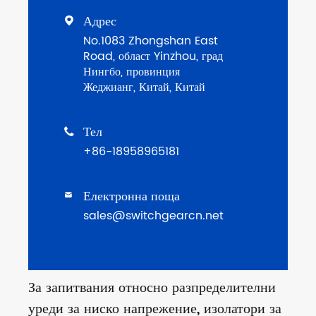
Адрес

No.1083 Zhongshan East
Road, област Yinzhou, град
Нингбо, провинция
Жеджианг, Китай, Китай
Тел

+86-18958965181
Електронна поща

sales@switchgearcn.net
За запитвания относно разпределителни
уреди за ниско напрежение, изолатори за