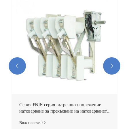
Закрит HV превключвател за прекъсване на
въздуха и комбиниран апарат за предпазител
Виж повече >>

