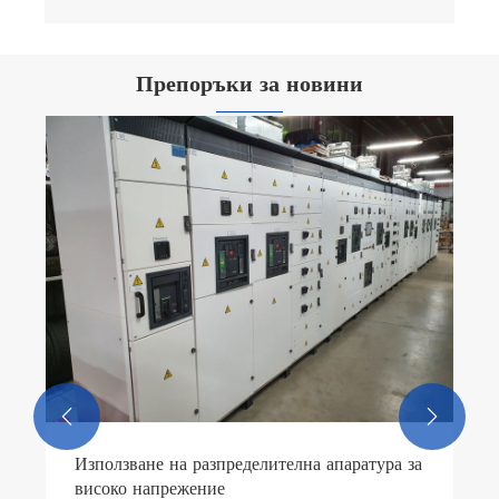
Препоръки за новини
Какви са компонентите на
разпределителната апаратура за ниско
напрежение?
Виж повече >>

