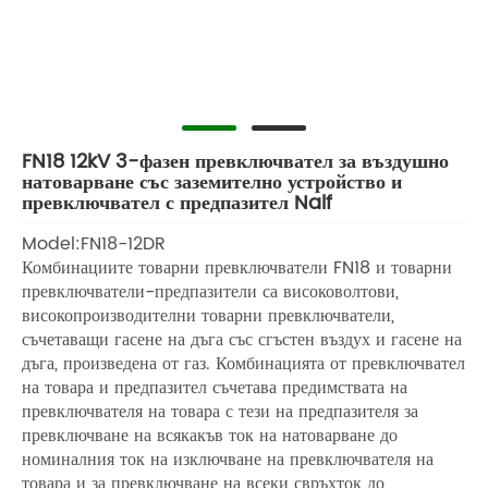
FN18 12kV 3-фазен превключвател за въздушно
натоварване със заземително устройство и
превключвател с предпазител Nalf
Model:FN18-12DR
Комбинациите товарни превключватели FN18 и товарни
превключватели-предпазители са високоволтови,
високопроизводителни товарни превключватели,
съчетаващи гасене на дъга със сгъстен въздух и гасене на
дъга, произведена от газ. Комбинацията от превключвател
на товара и предпазител съчетава предимствата на
превключвателя на товара с тези на предпазителя за
превключване на всякакъв ток на натоварване до
номиналния ток на изключване на превключвателя на
товара и за превключване на всеки свръхток до