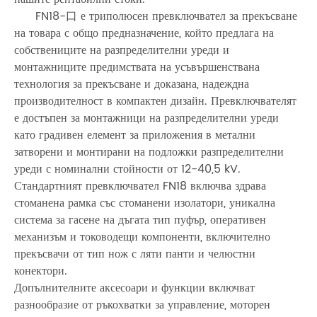
FN18-口 е триполюсен превключвател за прекъсване
на товара с общо предназначение, който предлага на
собствениците на разпределителни уреди и
монтажниците предимствата на усъвършенствана
технология за прекъсване и доказана, надеждна
производителност в компактен дизайн. Превключвателят
е достъпен за монтажници на разпределителни уреди
като градивен елемент за приложения в метални
затворени и монтирани на подложки разпределителни
уреди с номинални стойности от 12-40,5 kV.
Стандартният превключвател FN18 включва здрава
стоманена рамка със стоманени изолатори, уникална
система за гасене на дъгата тип пуфър, оперативен
механизъм и тоководещи компоненти, включително
прекъсвачи от тип нож с ляти панти и челюстни
конектори.
Допълнителните аксесоари и функции включват
разнообразие от ръкохватки за управление, моторен