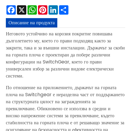
Facebook
X
WhatsApp
Pinterest
LinkedIn
Share
Описание на продукта
Неговото устойчиво на корозия покритие повишава
дълголетието му, което го прави подходящ както за
закрити, така и за външни инсталации. Държачът за скоби
на горната плоча е проектиран да побере различни
конфигурации на SwitchGear, което го прави
универсален избор за различни видове електрически
системи.
По отношение на приложението, държачът на горната
плоча на Switchgear е неразделна част от поддържането
на структурната цялост на загражденията за
превключване. Обикновено се използва в средни и
високо напрежение системи за превключване, където
стабилността на горната плоча е от решаващо значение за
осигуряване на безопасността и ефективността на