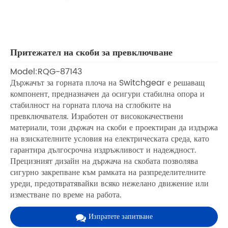
Притежател на скоби за превключване
Model:RQG-87143
Държачът за горната плоча на Switchgear е решаващ
компонент, предназначен да осигури стабилна опора и
стабилност на горната плоча на сглобките на
превключвателя. Изработен от висококачествени
материали, този държач на скоби е проектиран да издържа
на взискателните условия на електрическата среда, като
гарантира дългосрочна издръжливост и надеждност.
Прецизният дизайн на държача на скобата позволява
сигурно закрепване към рамката на разпределителните
уреди, предотвратявайки всяко нежелано движение или
изместване по време на работа.
Изпратете запитване