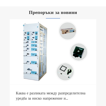
Препоръки за новини
Съвместими ли са аксесоарите за шкаф
R8PT на Richge Technology с шкафа 8PT
на Siemens?
Виж повече >>