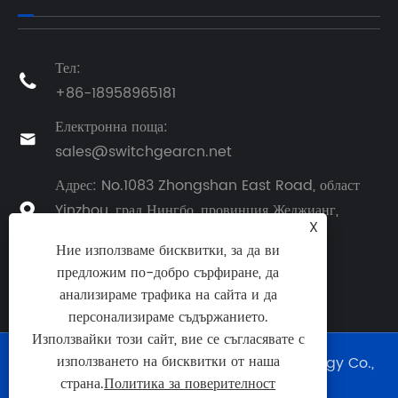
Тел:

+86-18958965181
Електронна поща:

sales@switchgearcn.net
Адрес: No.1083 Zhongshan East Road, област
Yinzhou, град Нингбо, провинция Жеджианг,

X
Китай, Китай
Ние използваме бисквитки, за да ви
предложим по-добро сърфиране, да
анализираме трафика на сайта и да
персонализираме съдържанието.
Използвайки този сайт, вие се съгласявате с
използването на бисквитки от наша
Copyright © 2024 Ningbo Richge Technology Co.,
Ltd. Всички права запазени.
страна.
Политика за поверителност