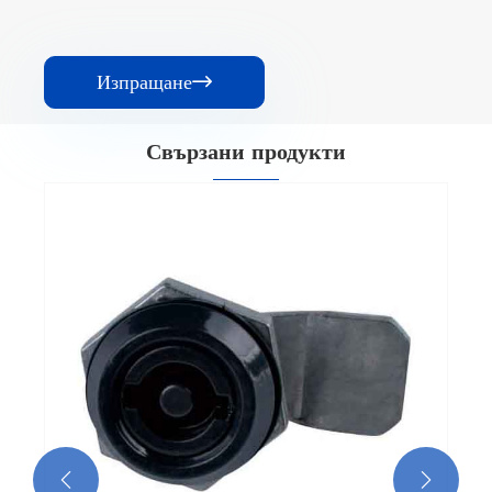
Изпращане

Свързани продукти
Заключване на чекмеджето за превключване
Виж повече >>

