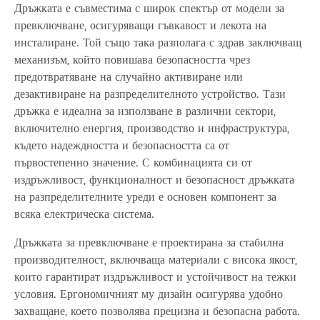
Дръжката е съвместима с широк спектър от модели за
превключване, осигуряващи гъвкавост и лекота на
инсталиране. Той също така разполага с здрав заключващ
механизъм, който повишава безопасността чрез
предотвратяване на случайно активиране или
дезактивиране на разпределителното устройство. Тази
дръжка е идеална за използване в различни сектори,
включително енергия, производство и инфраструктура,
където надеждността и безопасността са от
първостепенно значение. С комбинацията си от
издръжливост, функционалност и безопасност дръжката
на разпределителните уреди е основен компонент за
всяка електрическа система.
Дръжката за превключване е проектирана за стабилна
производителност, включваща материали с висока якост,
които гарантират издръжливост и устойчивост на тежки
условия. Ергономичният му дизайн осигурява удобно
захващане, което позволява прецизна и безопасна работа.