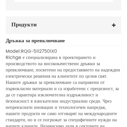
Продукти
Дръжка за превключване
Model:RQG-51127501X0
Richge е специализирана в проектирането и
производството на висококачествени дръжки за
превключване, посветени на предоставянето на надеждни
електрически решения на клиентите по целия свят.
Нашите дръжки за превключване са направени от
първокласни материали и са изработени с прецизност, за
да се гарантира изключителна издръжливост и
безопасност в взискателни индустриални среди. Чрез
непрекъснати иновации и технологичен напредък,
нашите продукти не само отговарят на международните
стандарти, но и се погрижат за специфичните нужди на
нашите клиенти. Независимо дали в секторите на