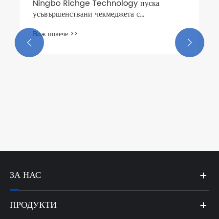
напрежение


ЗА НАС
ПРОДУКТИ