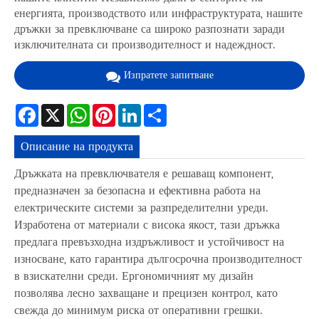
енергията, производството или инфраструктурата, нашите
дръжки за превключване са широко разпознати заради
изключителната си производителност и надеждност.
Изпратете запитване
Facebook
X
WhatsApp
Pinterest
LinkedIn
Share
Описание на продукта
Дръжката на превключвателя е решаващ компонент,
предназначен за безопасна и ефективна работа на
електрическите системи за разпределителни уреди.
Изработена от материали с висока якост, тази дръжка
предлага превъзходна издръжливост и устойчивост на
износване, като гарантира дългосрочна производителност
в взискателни среди. Ергономичният му дизайн
позволява лесно захващане и прецизен контрол, като
свежда до минимум риска от оперативни грешки.