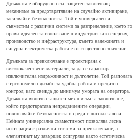
Дръжката е оборудвана със защитен заключващ
механизъм за предотвратяване на случайно активиране,
засилвайки безопасността. Той е универсален и
съвместим с различни системи за разпределение, което го
прави идеален за използване в индустрии като енергия,
производство и инфраструктура, където надеждната и
сигурна електрическа работа е от съществено значение.
Дръжката за превключване е проектирана с
висококачествени материали, за да се гарантира
изключителна издръжливост и дълголетие. Той разполага
с ергономичен дизайн за удобна работа и прецизен
контрол, като свежда до минимум умората на оператора.
Дръжката включва защитен механизъм за заключване,
който предотвратява непредвидените операции,
повишавайки безопасността в среди с високи залози.
Нейната универсална съвместимост позволява лесна
интеграция с различни системи за превключване, а
елегантният му завършек осигурява както естетическа