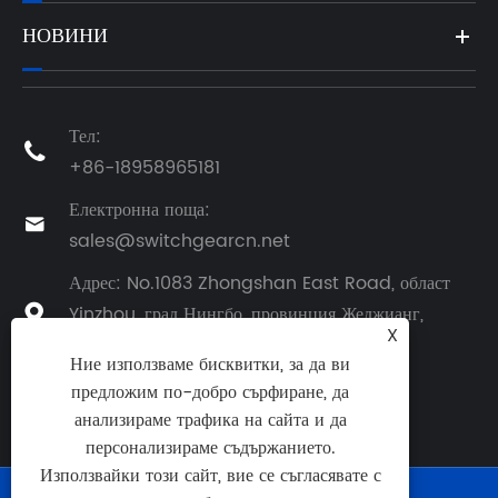
НОВИНИ
Тел:

+86-18958965181
Електронна поща:

sales@switchgearcn.net
Адрес: No.1083 Zhongshan East Road, област
Yinzhou, град Нингбо, провинция Жеджианг,

X
Китай, Китай
Ние използваме бисквитки, за да ви
предложим по-добро сърфиране, да
анализираме трафика на сайта и да
персонализираме съдържанието.
Използвайки този сайт, вие се съгласявате с