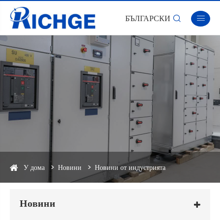
БЪЛГАРСКИ


У дома
Новини
Новини от индустрията
Новини