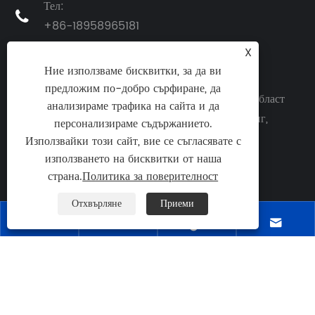
Тел:

+86-18958965181
X
Електронна поща:

Ние използваме бисквитки, за да ви
sales@switchgearcn.net
предложим по-добро сърфиране, да
Адрес: No.1083 Zhongshan East Road, област
анализираме трафика на сайта и да
Yinzhou, град Нингбо, провинция Жеджианг,

персонализираме съдържанието.
Китай, Китай
Използвайки този сайт, вие се съгласявате с
използването на бисквитки от наша
страна.
Политика за поверителност
Отхвърляне
Приеми




Copyright © 2024 Ningbo Richge Technology Co.,
Ltd. Всички права запазени.
Links
|
Sitemap
|
RSS
|
XML
|
Политика за
поверителност
|