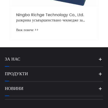
Ningbo Richge Technology Co., Ltd.
разкрива усъвършенствано чекмедже за
разпределителен модул и поддръжка на 3-
Виж повече >>
фазна връзка 630A – цялостно овластяване
за модерни системи за електроразпределение
ЗА НАС
ПРОДУКТИ
НОВИНИ