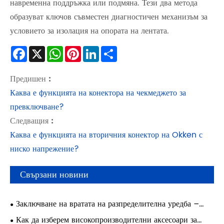
навременна поддръжка или подмяна. Тези два метода
образуват ключов съвместен диагностичен механизъм за
условието за изолация на опората на лентата.
Facebook
X
WhatsApp
Pinterest
LinkedIn
Share
Предишен :
Каква е функцията на конектора на чекмеджето за
превключване?
Следващия :
Каква е функцията на вторичния конектор на Okken с
ниско напрежение?
Свързани новини
Заключване на вратата на разпределителна уредба –
първокласни функции и промишлени приложения в
Как да изберем високопроизводителни аксесоари за