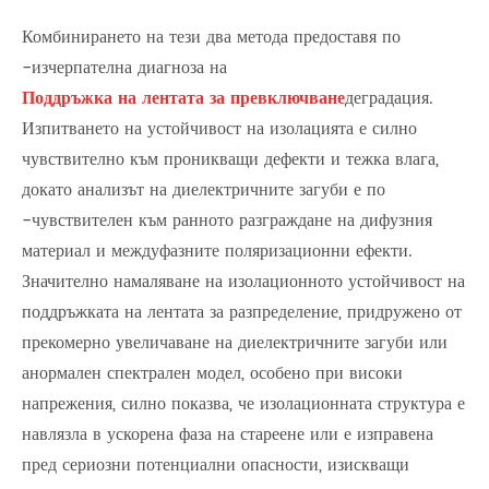
Комбинирането на тези два метода предоставя по
-изчерпателна диагноза на
Поддръжка на лентата за превключване
деградация.
Изпитването на устойчивост на изолацията е силно
чувствително към проникващи дефекти и тежка влага,
докато анализът на диелектричните загуби е по
-чувствителен към ранното разграждане на дифузния
материал и междуфазните поляризационни ефекти.
Значително намаляване на изолационното устойчивост на
поддръжката на лентата за разпределение, придружено от
прекомерно увеличаване на диелектричните загуби или
анормален спектрален модел, особено при високи
напрежения, силно показва, че изолационната структура е
навлязла в ускорена фаза на стареене или е изправена
пред сериозни потенциални опасности, изискващи