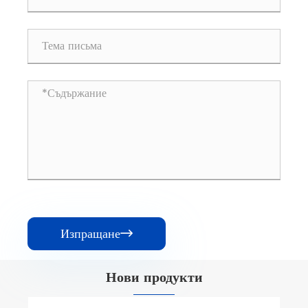
Изпращане

Нови продукти