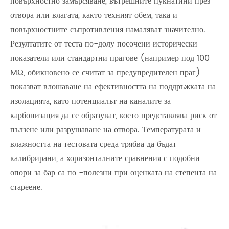
повърхностно замърсяване, вътрешните пукнатини през
отвора или влагата, както техният обем, така и
повърхностните съпротивления намаляват значително.
Резултатите от теста по-долу посочени исторически
показатели или стандартни прагове (например под 100
MΩ, обикновено се считат за предупредителен праг)
показват влошаване на ефективността на поддръжката на
изолацията, като потенциалът на каналите за
карбонизация да се образуват, което представлява риск от
пълзене или разрушаване на отвора. Температурата и
влажността на тестовата среда трябва да бъдат
калибрирани, а хоризонталните сравнения с подобни
опори за бар са по -полезни при оценката на степента на
стареене.