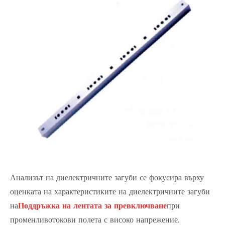
Анализът на диелектричните загуби се фокусира върху
оценката на характеристиките на диелектричните загуби
на
Поддръжка на лентата за превключване
при
променливотокови полета с високо напрежение.