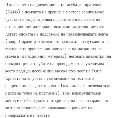
Измерването на диелектричната загуба допирателна
(TANδ) с помощта на прецизна мостова верига може
чувствително да отразява цялостното влошаване на
изолационния материал и всякакви вътрешни дефекти.
Когато епохата на поддръжка на превключващата лента
(напр. Поради разслояването на влагата, изпускането на
въздушната пропаст или напукване на матрицата на
смола в изолационния материал), неговата диелектрична
поляризация и загубите на проводимост се увеличават,
което води до необичайно висока стойност на Tanδ.
Кривата на загубата с увеличаване на тестовото
напрежение също се променя (например, се появява ясно
изразена точка на прегъване). Този неразрушителен
метод е особено умел за откриване на локализирано, но
активно развиващо се, влошаване в рамките на
поддръжката на лентата.