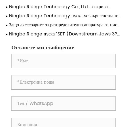
различни сценарии
разпределителна уредба R-8PT за проекти на шкафове
Ningbo Richge Technology Co., Ltd. разкрива
SIVACON 8PT?
усъвършенствано чекмедже за разпределителен модул и
Ningbo Richge Technology пуска усъвършенствани
поддръжка на 3-фазна връзка 630A – цялостно
чекмеджета с разпределителна уредба
Защо аксесоарите за разпределителна апаратура за ниско
овластяване за модерни системи за електроразпределение
напрежение определят надеждността на системата повече
Ningbo Richge пуска 1SET (Downstream Jaws 3P
от основните компоненти
250A) – Високоефективен електрически конектор за
взискателно разпределение на мощността
Оставете ми съобщение