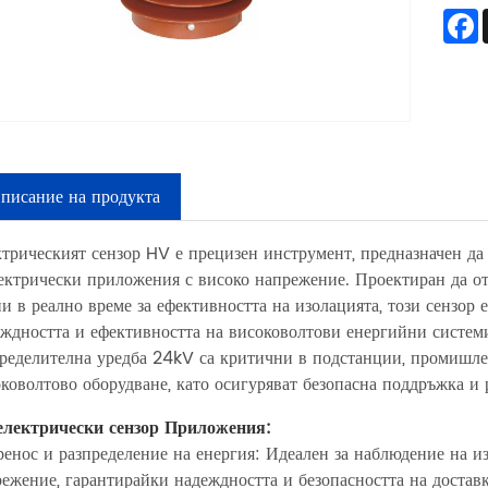
писание на продукта
трическият сензор HV е прецизен инструмент, предназначен да
ектрически приложения с високо напрежение. Проектиран да от
и в реално време за ефективността на изолацията, този сензор 
еждността и ефективността на високоволтови енергийни систе
ределителна уредба 24kV са критични в подстанции, промишле
коволтово оборудване, като осигуряват безопасна поддръжка и р
електрически сензор Приложения:
енос и разпределение на енергия: Идеален за наблюдение на и
ежение, гарантирайки надеждността и безопасността на доставк