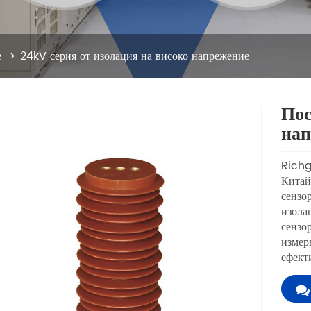
е
24kV серия от изолация на високо напрежение
Пос
нап
Richg
Китай
сензо
изола
сензо
измер
ефект