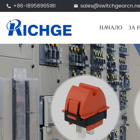
+86-18958965181
sales@switchgearcn.ne


НАЧАЛО
ЗА 