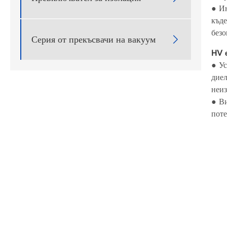
● И
къде
безо
Серия от прекъсвачи на вакуум

HV 
● Ус
диел
неиз
● Ви
поте