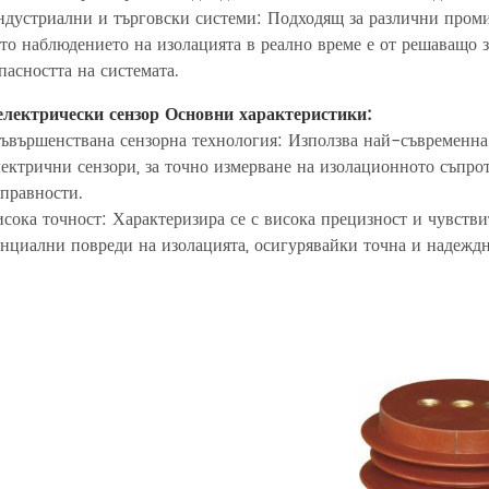
ндустриални и търговски системи: Подходящ за различни пром
то наблюдението на изолацията в реално време е от решаващо 
пасността на системата.
електрически сензор Основни характеристики:
ъвършенствана сензорна технология: Използва най-съвременна 
ектрични сензори, за точно измерване на изолационното съпр
правности.
сока точност: Характеризира се с висока прецизност и чувств
нциални повреди на изолацията, осигурявайки точна и надеждн