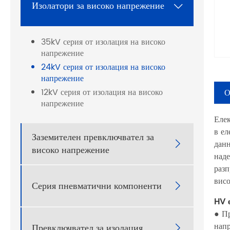
Изолатори за високо напрежение

35kV серия от изолация на високо
напрежение
24kV серия от изолация на високо
напрежение
12kV серия от изолация на високо
О
напрежение
Елек
в ел
Заземителен превключвател за
данн

високо напрежение
над
разп
висо
Серия пневматични компоненти

HV 
● Пр
напр
Превключвател за изолация
