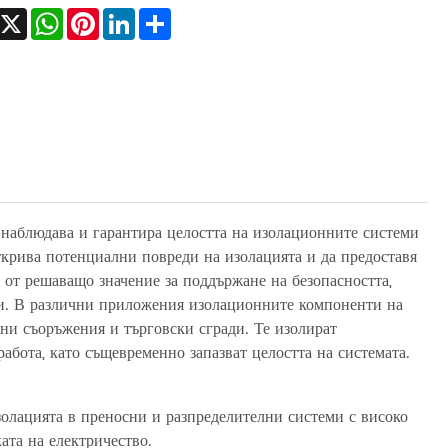
Facebook
X
WhatsApp
Pinterest
LinkedIn
Share
 наблюдава и гарантира целостта на изолационните системи
крива потенциални повреди на изолацията и да предоставя
е от решаващо значение за поддържане на безопасността,
ми. В различни приложения изолационните компоненти на
ни съоръжения и търговски сгради. Те изолират
абота, като същевременно запазват целостта на системата.
золацията в преносни и разпределителни системи с високо
ата на електричество.