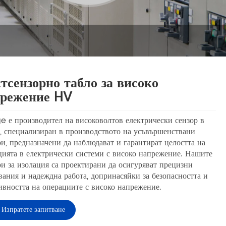
тсензорно табло за високо
режение HV
e е производител на високоволтов електрически сензор в
, специализиран в производството на усъвършенствани
ри, предназначени да наблюдават и гарантират целостта на
цията в електрически системи с високо напрежение. Нашите
ри за изолация са проектирани да осигуряват прецизни
вания и надеждна работа, допринасяйки за безопасността и
ивността на операциите с високо напрежение.
Изпратете запитване