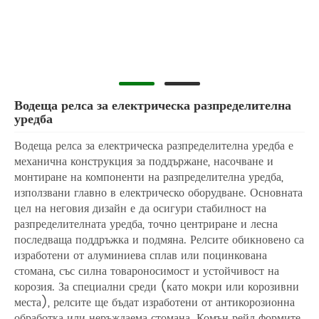
Водеща релса за електрическа разпределителна
уредба
Водеща релса за електрическа разпределителна уредба е
механична конструкция за поддържане, насочване и
монтиране на компоненти на разпределителна уредба,
използвани главно в електрическо оборудване. Основната
цел на неговия дизайн е да осигури стабилност на
разпределителната уредба, точно центриране и лесна
последваща поддръжка и подмяна. Релсите обикновено са
изработени от алуминиева сплав или поцинкована
стомана, със силна товароносимост и устойчивост на
корозия. За специални среди (като мокри или корозивни
места), релсите ще бъдат изработени от антикорозионна
обработка или неръждаема стомана. Комън рейл формите