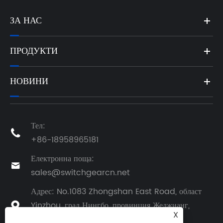
ЗА НАС
ПРОДУКТИ
НОВИНИ
Тел:

+86-18958965181
Електронна поща:

sales@switchgearcn.net
Адрес: No.1083 Zhongshan East Road, област
Yinzhou, град Нингбо, провинция Жеджианг,

X
Китай, Китай