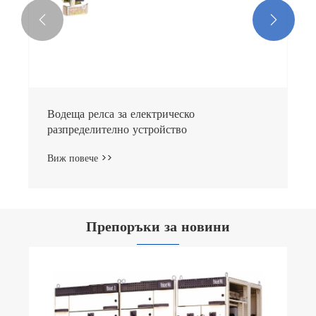


Алуминиева водеща релса за
разпределителна уредба
Виж повече >>
Препоръки за новини
Къде се използват главно Bevel Gears?