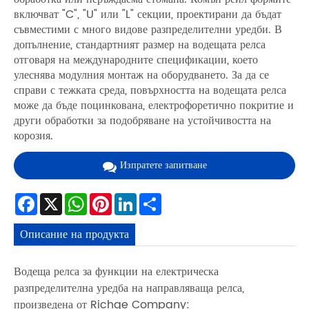
включват "C", "U" или "L" секции, проектирани да бъдат
съвместими с много видове разпределителни уредби. В
допълнение, стандартният размер на водещата релса
отговаря на международните спецификации, което
улеснява модулния монтаж на оборудването. За да се
справи с тежката среда, повърхността на водещата релса
може да бъде поцинкована, електрофоретично покритие и
други обработки за подобряване на устойчивостта на
корозия.
Изпратете запитване
Facebook
X
WhatsApp
Pinterest
LinkedIn
Share
Описание на продукта
Водеща релса за функции на електрическа
разпределителна уредба на направляваща релса,
произведена от Richge Company: