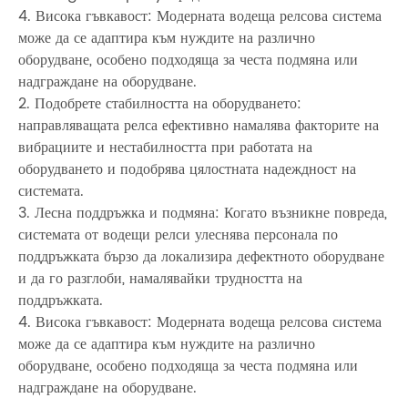
4. Висока гъвкавост: Модерната водеща релсова система
може да се адаптира към нуждите на различно
оборудване, особено подходяща за честа подмяна или
надграждане на оборудване.
2. Подобрете стабилността на оборудването:
направляващата релса ефективно намалява факторите на
вибрациите и нестабилността при работата на
оборудването и подобрява цялостната надеждност на
системата.
3. Лесна поддръжка и подмяна: Когато възникне повреда,
системата от водещи релси улеснява персонала по
поддръжката бързо да локализира дефектното оборудване
и да го разглоби, намалявайки трудността на
поддръжката.
4. Висока гъвкавост: Модерната водеща релсова система
може да се адаптира към нуждите на различно
оборудване, особено подходяща за честа подмяна или
надграждане на оборудване.