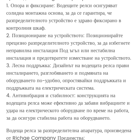
1. Опора и фиксиране: Водещите релси осигуряват
солидна монтажна основа, за да се гарантира, че
разпределителното устройство е здраво фиксирано в
контролния шкаф.
2. Позициониране на устройството: Позиционирайте
прецизно разпределителното устройство, за да избегнете
неправилна инсталация Под ъгъл или нестабилна
инсталация и предотвратете изместване на устройството.
3. Лесна поддръжка: Дизайнът на водещата релса прави
инсталирането, разглобяването и подмяната на
оборудването по-удобно, опростявайки поддръжката и
поддръжката на електрическата система.
4. Антивибрация и стабилност: конструкцията на
водещата релса може ефективно да забави вибрациите и
удара на електрическото оборудване по време на работа,
за да осигури стабилна работа на оборудването.
Водеща релса за разпределителна апаратура, произведена
от Richge Company Предимства: