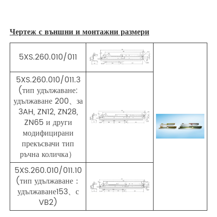
Чертеж с външни и монтажни размери
5XS.260.010/011
5XS.260.010/011.3
(тип удължаване:
удължаване 200、за
3AH, ZN12, ZN28,
ZN65 и други
модифицирани
прекъсвачи тип
ръчна количка）
5XS.260.010/011.10
(тип удължаване：
удължаване153、с
VB2)