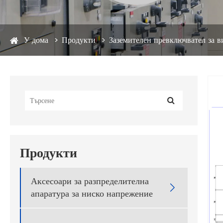
У дома
Продукти
Заземителен превключвател за 
Продукти
Аксесоари за разпределителна

апаратура за ниско напрежение