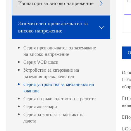
Изолатори за високо напрежение

Заземителен превключвател за

високо напрежение
Серия превключвател за заземяване
О
на високо напрежение
Серия VCB шаси
Устройство за свързване на
Осн
наземния превключвател
 Ек
Серия устройства за механизъм на
обор
клапана
Пре
Серия на ръководството на релсите
вклю
Серия аксесоари
Серия за контакт с контакт на
Под
лалета
Съо