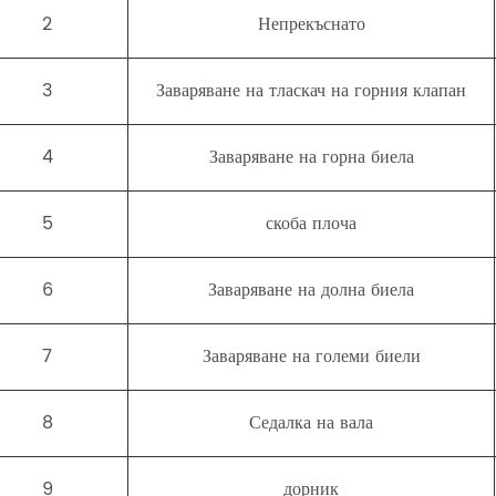
2
Непрекъснато
3
Заваряване на тласкач на горния клапан
4
Заваряване на горна биела
5
скоба плоча
6
Заваряване на долна биела
7
Заваряване на големи биели
8
Седалка на вала
9
дорник