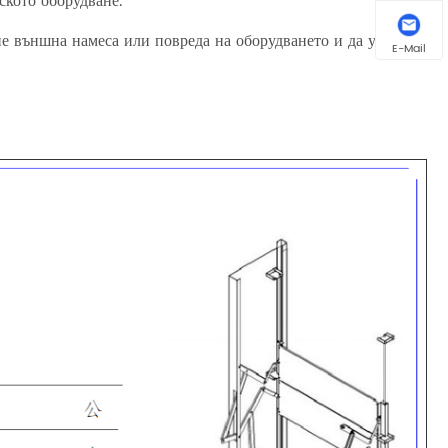
кото оборудване.
е външна намеса или повреда на оборудването и да увеличи
E-Mail