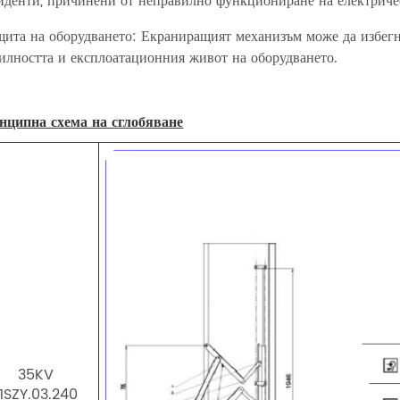
иденти, причинени от неправилно функциониране на електричес
щита на оборудването: Екраниращият механизъм може да избегн
илността и експлоатационния живот на оборудването.
нципна схема на сглобяване
35KV
11SZY.03.240