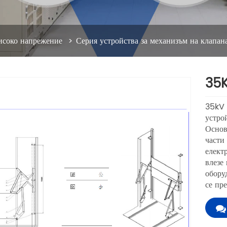
високо напрежение
Серия устройства за механизъм на клапан
35K
35kV 
устро
Основ
части
електр
влезе
оборуд
се пр