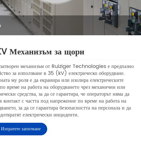
а
V Механизъм за щори
затворен механизъм от Ruiziger Technologies е предпазно
йство за използване в 35 (kV) електрическо оборудване.
ната му роля е да екранира или изолира електрическите
 по време на работа на оборудването чрез механични или
ически средства, за да се гарантира, че операторът няма да
 в контакт с частта под напрежение по време на работа на
ването, за да се гарантира безопасността на персонала и да
едотвратят електрически инциденти.
Изпратете запитване