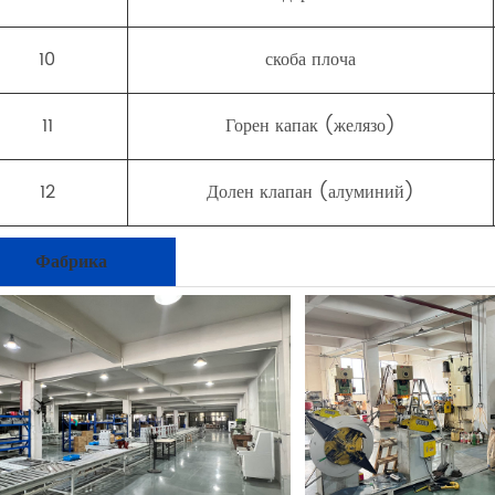
10
скоба плоча
11
Горен капак (желязо)
12
Долен клапан (алуминий)
Фабрика