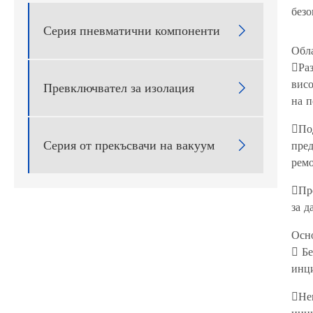
безо
Серия пневматични компоненти

Обл
Раз
висо
Превключвател за изолация

на п
Под
Серия от прекъсвачи на вакуум
пред

ремо
Пр
за д
Осн
 Бе
инци
Неп