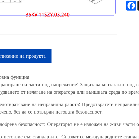
писание на продукта
овна функция
раниране на части под напрежение: Защитава контактите под в
удването от излагане на оператора или външната среда по време
дотвратяване на неправилна работа: Предотвратете неправилна
чено, без да се потвърди неговата безопасност.
обрена безопасност: Операторът не е изложен на живи части от
тветствие със стандартите: Спазват се международните стандарт