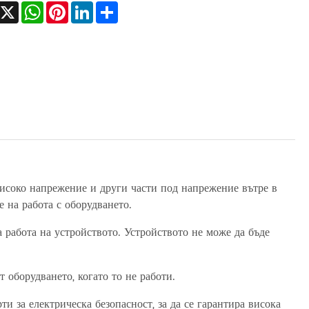
Facebook
X
WhatsApp
Pinterest
LinkedIn
Share
исоко напрежение и други части под напрежение вътре в
 на работа с оборудването.
 работа на устройството. Устройството не може да бъде
 оборудването, когато то не работи.
и за електрическа безопасност, за да се гарантира висока