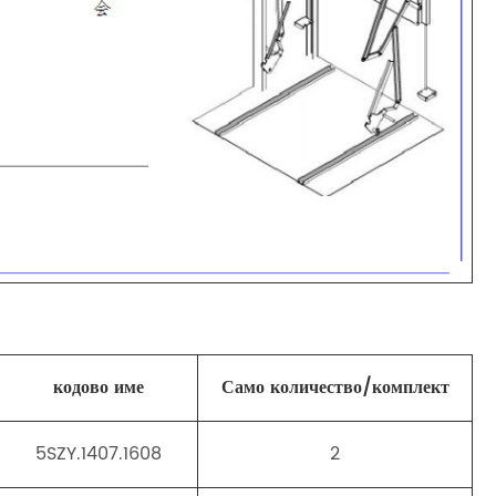
кодово име
Само количество/комплект
5SZY.1407.1608
2