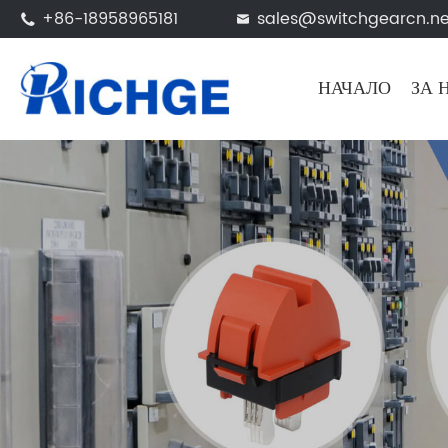
+86-18958965181
sales@switchgearcn.ne


НАЧАЛО
ЗА 