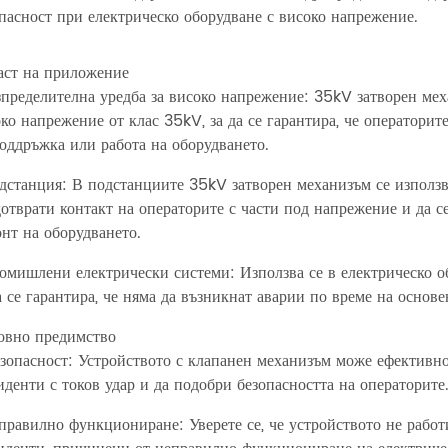
пасност при електрическо оборудване с високо напрежение.
аст на приложение
пределителна уредба за високо напрежение: 35kV затворен меха
ко напрежение от клас 35kV, за да се гарантира, че операторит
оддръжка или работа на оборудването.
станция: В подстанциите 35kV затворен механизъм се използва
отврати контакт на операторите с части под напрежение и да с
нт на оборудването.
омишлени електрически системи: Използва се в електрическо о
а се гарантира, че няма да възникнат аварии по време на основ
овно предимство
зопасност: Устройството с клапанен механизъм може ефективно 
денти с токов удар и да подобри безопасността на операторите
равилно функциониране: Уверете се, че устройството не работи